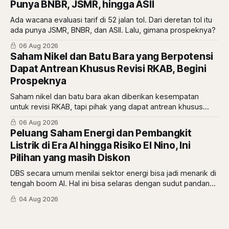
Punya BNBR, JSMR, hingga ASII
Ada wacana evaluasi tarif di 52 jalan tol. Dari deretan tol itu
ada punya JSMR, BNBR, dan ASII. Lalu, gimana prospeknya?
06 Aug 2026
Saham Nikel dan Batu Bara yang Berpotensi
Dapat Antrean Khusus Revisi RKAB, Begini
Prospeknya
Saham nikel dan batu bara akan diberikan kesempatan
untuk revisi RKAB, tapi pihak yang dapat antrean khusus
adalah pemberi rasio royalti terbesar. Siapa saja mereka?
06 Aug 2026
Peluang Saham Energi dan Pembangkit
Listrik di Era AI hingga Risiko El Nino, Ini
Pilihan yang masih Diskon
DBS secara umum menilai sektor energi bisa jadi menarik di
tengah boom AI. Hal ini bisa selaras dengan sudut pandang
berbeda dari Mikirduit yang mana sektor energi bisa
04 Aug 2026
menarik karena faktor El Nino. Begini analisisnya