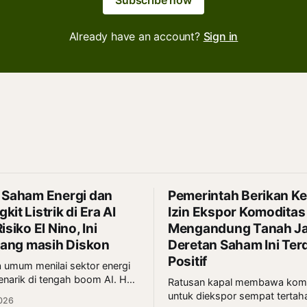
Subscribe now
Already have an account?
Sign in
 Saham Energi dan
Pemerintah Berikan Ke
it Listrik di Era AI
Izin Ekspor Komoditas
isiko El Nino, Ini
Mengandung Tanah Ja
 yang masih Diskon
Deretan Saham Ini Te
Positif
 umum menilai sektor energi
enarik di tengah boom AI. Hal
Ratusan kapal membawa kom
elaras dengan sudut pandang
untuk diekspor sempat tertah
026