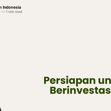
m Indonesia
6
—
1 min read