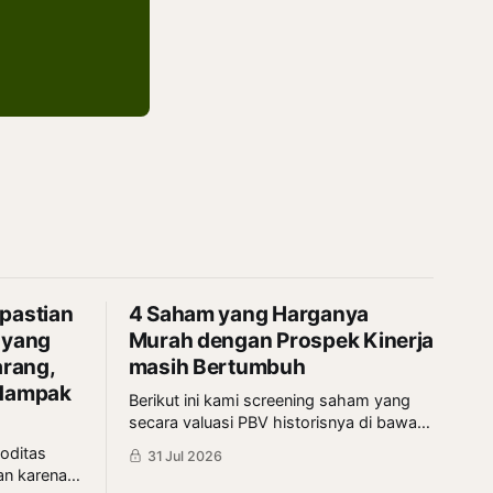
pastian
4 Saham yang Harganya
 yang
Murah dengan Prospek Kinerja
rang,
masih Bertumbuh
rdampak
Berikut ini kami screening saham yang
secara valuasi PBV historisnya di bawah
rata-rata 5 tahun terakhir dan kinerjanya
oditas
31 Jul 2026
lagi bertumbuh. Siapa yang paling
an karena
menarik?