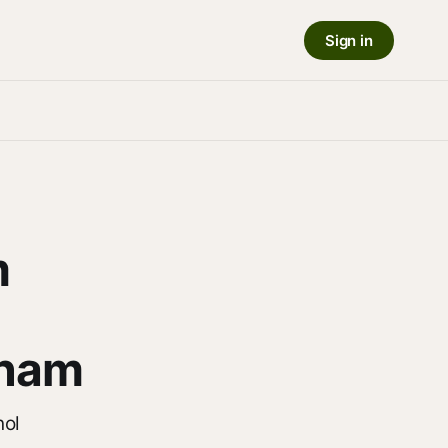
Sign in
m
aham
nol