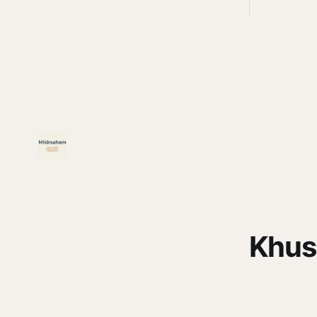
adalah pemberi rasio royalti terbesar.
berbeda da
Siapa saja mereka?
energi bisa
Nino. Begin
Khus