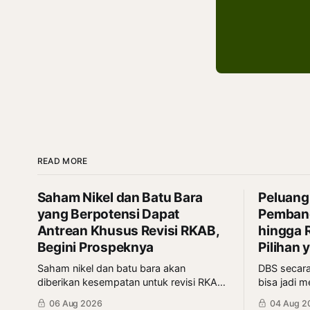
READ MORE
Saham Nikel dan Batu Bara
Peluang
yang Berpotensi Dapat
Pembangk
Antrean Khusus Revisi RKAB,
hingga R
Begini Prospeknya
Pilihan
Saham nikel dan batu bara akan
DBS secara
diberikan kesempatan untuk revisi RKAB,
bisa jadi m
tapi pihak yang dapat antrean khusus
ini bisa s
06 Aug 2026
04 Aug 2