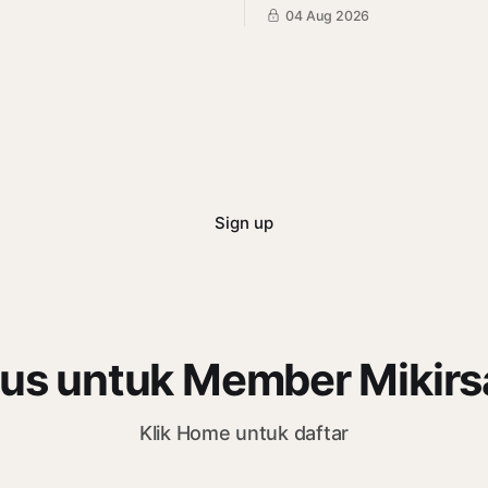
ri Mikirduit yang mana sektor
aturan larangan ekspor logam
04 Aug 2026
 menarik karena faktor El
jarang. Kini, semua masalah s
i analisisnya
kapal siap jalan, siapa saja 
diuntungkan?
Sign up
us untuk Member Mikir
Klik Home untuk daftar