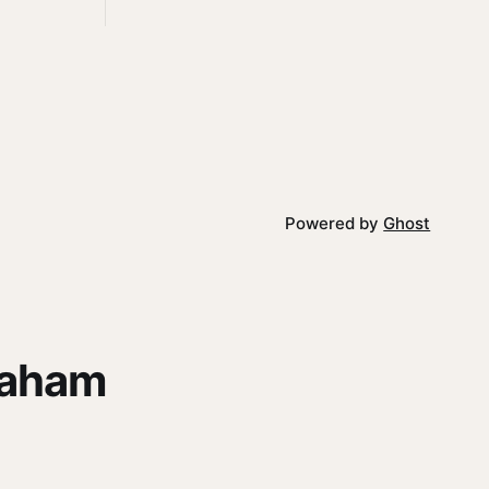
 tanah
elesai dan
saham yang
Powered by
Ghost
saham