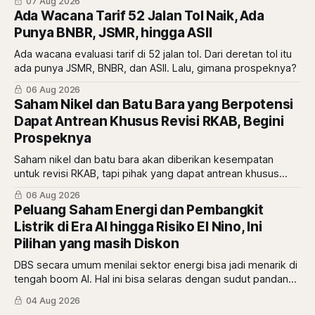
07 Aug 2026
Ada Wacana Tarif 52 Jalan Tol Naik, Ada
Punya BNBR, JSMR, hingga ASII
Ada wacana evaluasi tarif di 52 jalan tol. Dari deretan tol itu
ada punya JSMR, BNBR, dan ASII. Lalu, gimana prospeknya?
06 Aug 2026
Saham Nikel dan Batu Bara yang Berpotensi
Dapat Antrean Khusus Revisi RKAB, Begini
Prospeknya
Saham nikel dan batu bara akan diberikan kesempatan
untuk revisi RKAB, tapi pihak yang dapat antrean khusus
adalah pemberi rasio royalti terbesar. Siapa saja mereka?
06 Aug 2026
Peluang Saham Energi dan Pembangkit
Listrik di Era AI hingga Risiko El Nino, Ini
Pilihan yang masih Diskon
DBS secara umum menilai sektor energi bisa jadi menarik di
tengah boom AI. Hal ini bisa selaras dengan sudut pandang
berbeda dari Mikirduit yang mana sektor energi bisa
04 Aug 2026
menarik karena faktor El Nino. Begini analisisnya