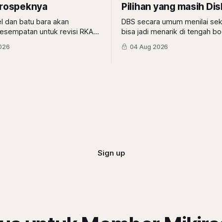
Prospeknya
Pilihan yang masih Di
l dan batu bara akan
DBS secara umum menilai sek
kesempatan untuk revisi RKAB,
bisa jadi menarik di tengah bo
 yang dapat antrean khusus
ini bisa selaras dengan sudut
026
04 Aug 2026
eri rasio royalti terbesar.
berbeda dari Mikirduit yang m
 mereka?
energi bisa menarik karena fak
Nino. Begini analisisnya
Sign up