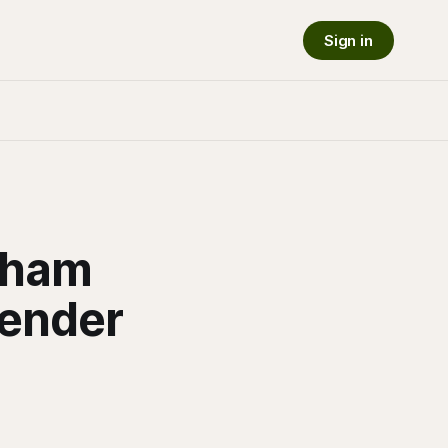
Sign in
aham
Tender