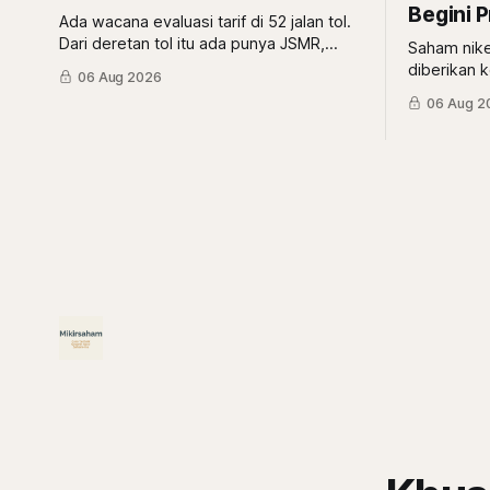
Begini 
Ada wacana evaluasi tarif di 52 jalan tol.
Dari deretan tol itu ada punya JSMR,
Saham nike
BNBR, dan ASII. Lalu, gimana
diberikan 
06 Aug 2026
prospeknya?
tapi pihak
06 Aug 2
adalah pemb
Siapa saja