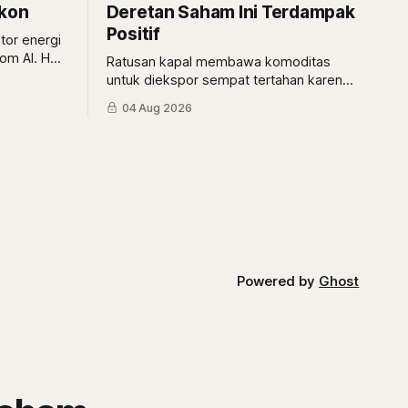
skon
Deretan Saham Ini Terdampak
Positif
tor energi
om AI. Hal
Ratusan kapal membawa komoditas
 pandang
untuk diekspor sempat tertahan karena
ana sektor
aturan larangan ekspor logam tanah
04 Aug 2026
tor El
jarang. Kini, semua masalah selesai dan
kapal siap jalan, siapa saja saham yang
diuntungkan?
Powered by
Ghost