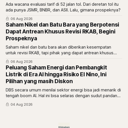
Ada wacana evaluasi tarif di 52 jalan tol. Dari deretan tol itu
ada punya JSMR, BNBR, dan ASII. Lalu, gimana prospeknya?
06 Aug 2026
Saham Nikel dan Batu Bara yang Berpotensi
Dapat Antrean Khusus Revisi RKAB, Begini
Prospeknya
Saham nikel dan batu bara akan diberikan kesempatan
untuk revisi RKAB, tapi pihak yang dapat antrean khusus
adalah pemberi rasio royalti terbesar. Siapa saja mereka?
06 Aug 2026
Peluang Saham Energi dan Pembangkit
Listrik di Era AI hingga Risiko El Nino, Ini
Pilihan yang masih Diskon
DBS secara umum menilai sektor energi bisa jadi menarik di
tengah boom AI. Hal ini bisa selaras dengan sudut pandang
berbeda dari Mikirduit yang mana sektor energi bisa
04 Aug 2026
menarik karena faktor El Nino. Begini analisisnya