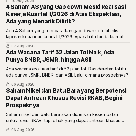
10 Aug 2026
4 Saham AS yang Gap down Meski Realisasi
Kinerja Kuartal II/2026 di Atas Ekspektasi,
Ada yang Menarik Dilirik?
Ada 4 Saham yang mencatatkan gap down setelah rilis
laporan keuangan kuartal II/2026. Apakah itu tanda kiamat
atau malah tanda diskon? simak ulasannya di sini.
07 Aug 2026
Ada Wacana Tarif 52 Jalan Tol Naik, Ada
Punya BNBR, JSMR, hingga ASII
Ada wacana evaluasi tarif di 52 jalan tol. Dari deretan tol itu
ada punya JSMR, BNBR, dan ASII. Lalu, gimana prospeknya?
06 Aug 2026
Saham Nikel dan Batu Bara yang Berpotensi
Dapat Antrean Khusus Revisi RKAB, Begini
Prospeknya
Saham nikel dan batu bara akan diberikan kesempatan
untuk revisi RKAB, tapi pihak yang dapat antrean khusus
adalah pemberi rasio royalti terbesar. Siapa saja mereka?
06 Aug 2026