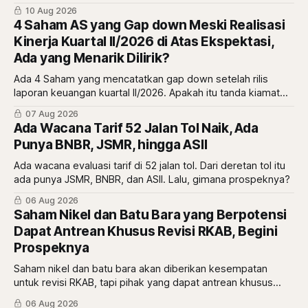
momentum untuk saham RATU?
10 Aug 2026
4 Saham AS yang Gap down Meski Realisasi
Kinerja Kuartal II/2026 di Atas Ekspektasi,
Ada yang Menarik Dilirik?
Ada 4 Saham yang mencatatkan gap down setelah rilis
laporan keuangan kuartal II/2026. Apakah itu tanda kiamat
atau malah tanda diskon? simak ulasannya di sini.
07 Aug 2026
Ada Wacana Tarif 52 Jalan Tol Naik, Ada
Punya BNBR, JSMR, hingga ASII
Ada wacana evaluasi tarif di 52 jalan tol. Dari deretan tol itu
ada punya JSMR, BNBR, dan ASII. Lalu, gimana prospeknya?
06 Aug 2026
Saham Nikel dan Batu Bara yang Berpotensi
Dapat Antrean Khusus Revisi RKAB, Begini
Prospeknya
Saham nikel dan batu bara akan diberikan kesempatan
untuk revisi RKAB, tapi pihak yang dapat antrean khusus
adalah pemberi rasio royalti terbesar. Siapa saja mereka?
06 Aug 2026