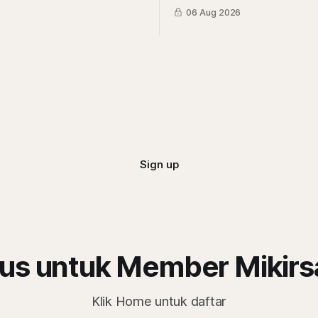
a?
tapi pihak yang dapat antrean
06 Aug 2026
adalah pemberi rasio royalti t
Siapa saja mereka?
Sign up
us untuk Member Mikir
Klik Home untuk daftar