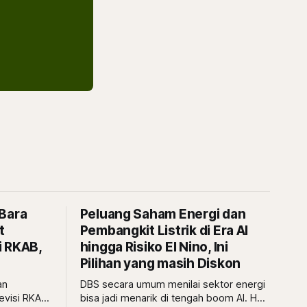
 Bara
Peluang Saham Energi dan
t
Pembangkit Listrik di Era AI
i RKAB,
hingga Risiko El Nino, Ini
Pilihan yang masih Diskon
an
DBS secara umum menilai sektor energi
evisi RKAB,
bisa jadi menarik di tengah boom AI. Hal