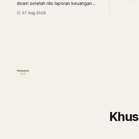
prospekny
down setelah rilis laporan keuangan
kuartal II/2026. Apakah itu tanda kiamat
07 Aug 2026
atau malah tanda diskon? simak
ulasannya di sini.
Khus