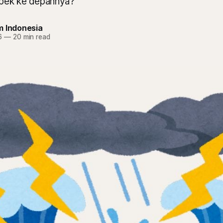
pek ke depannya?
m Indonesia
6
—
20 min read