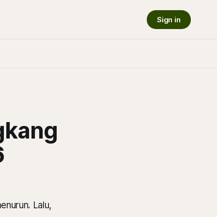
Sign in
gkang
6
enurun. Lalu,