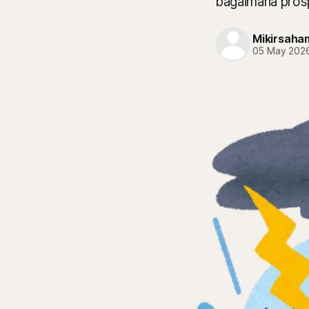
bagaimana pros
Mikirsaha
05 May 202