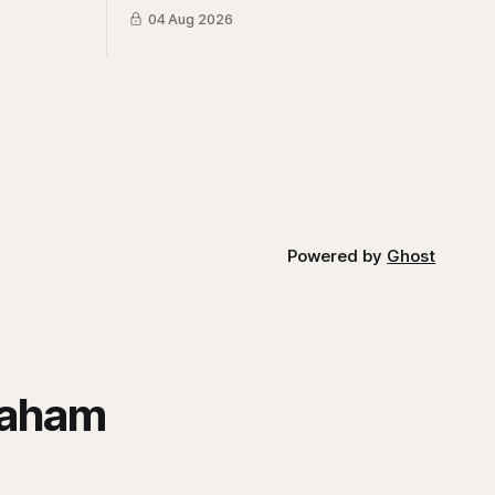
 khusus
ini bisa selaras dengan sudut pandang
04 Aug 2026
erbesar.
berbeda dari Mikirduit yang mana sektor
energi bisa menarik karena faktor El
Nino. Begini analisisnya
Powered by
Ghost
saham