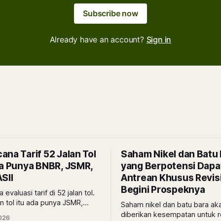
Subscribe now
Already have an account?
Sign in
na Tarif 52 Jalan Tol
Saham Nikel dan Batu
da Punya BNBR, JSMR,
yang Berpotensi Dapa
SII
Antrean Khusus Revis
Begini Prospeknya
evaluasi tarif di 52 jalan tol.
n tol itu ada punya JSMR,
Saham nikel dan batu bara ak
ASII. Lalu, gimana
diberikan kesempatan untuk r
026