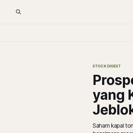
STOCK DIGEST
Prosp
yang K
Jeblo
Saham kapal ton