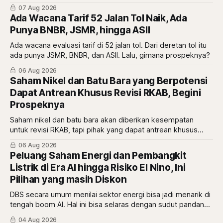
atau malah tanda diskon? simak ulasannya di sini.
07 Aug 2026
Ada Wacana Tarif 52 Jalan Tol Naik, Ada
Punya BNBR, JSMR, hingga ASII
Ada wacana evaluasi tarif di 52 jalan tol. Dari deretan tol itu
ada punya JSMR, BNBR, dan ASII. Lalu, gimana prospeknya?
06 Aug 2026
Saham Nikel dan Batu Bara yang Berpotensi
Dapat Antrean Khusus Revisi RKAB, Begini
Prospeknya
Saham nikel dan batu bara akan diberikan kesempatan
untuk revisi RKAB, tapi pihak yang dapat antrean khusus
adalah pemberi rasio royalti terbesar. Siapa saja mereka?
06 Aug 2026
Peluang Saham Energi dan Pembangkit
Listrik di Era AI hingga Risiko El Nino, Ini
Pilihan yang masih Diskon
DBS secara umum menilai sektor energi bisa jadi menarik di
tengah boom AI. Hal ini bisa selaras dengan sudut pandang
berbeda dari Mikirduit yang mana sektor energi bisa
04 Aug 2026