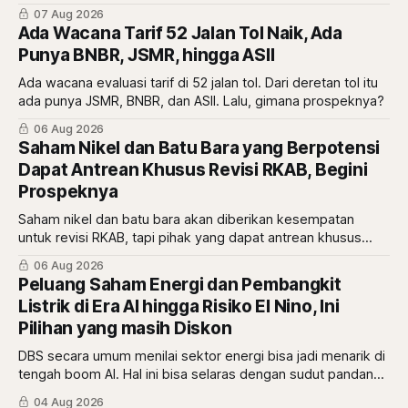
atau malah tanda diskon? simak ulasannya di sini.
07 Aug 2026
Ada Wacana Tarif 52 Jalan Tol Naik, Ada
Punya BNBR, JSMR, hingga ASII
Ada wacana evaluasi tarif di 52 jalan tol. Dari deretan tol itu
ada punya JSMR, BNBR, dan ASII. Lalu, gimana prospeknya?
06 Aug 2026
Saham Nikel dan Batu Bara yang Berpotensi
Dapat Antrean Khusus Revisi RKAB, Begini
Prospeknya
Saham nikel dan batu bara akan diberikan kesempatan
untuk revisi RKAB, tapi pihak yang dapat antrean khusus
adalah pemberi rasio royalti terbesar. Siapa saja mereka?
06 Aug 2026
Peluang Saham Energi dan Pembangkit
Listrik di Era AI hingga Risiko El Nino, Ini
Pilihan yang masih Diskon
DBS secara umum menilai sektor energi bisa jadi menarik di
tengah boom AI. Hal ini bisa selaras dengan sudut pandang
berbeda dari Mikirduit yang mana sektor energi bisa
04 Aug 2026