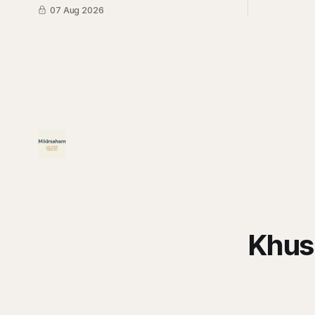
kuartal II/2026. Apakah itu tanda kiamat
07 Aug 2026
atau malah tanda diskon? simak
ulasannya di sini.
Khus