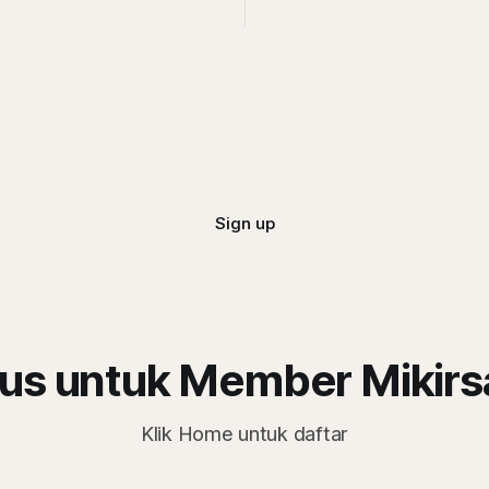
adalah pemberi rasio royalti t
Siapa saja mereka?
Sign up
us untuk Member Mikir
Klik Home untuk daftar