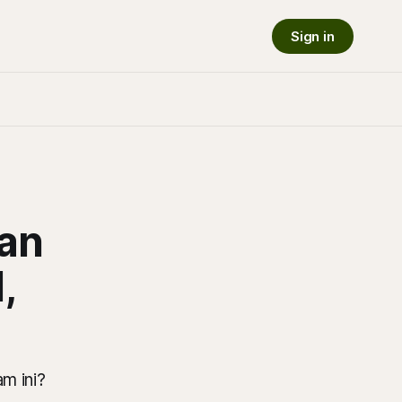
Sign in
han
,
m ini?