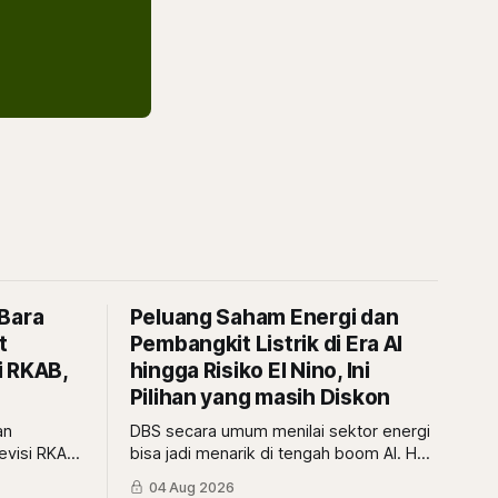
 Bara
Peluang Saham Energi dan
t
Pembangkit Listrik di Era AI
i RKAB,
hingga Risiko El Nino, Ini
Pilihan yang masih Diskon
an
DBS secara umum menilai sektor energi
evisi RKAB,
bisa jadi menarik di tengah boom AI. Hal
 khusus
ini bisa selaras dengan sudut pandang
04 Aug 2026