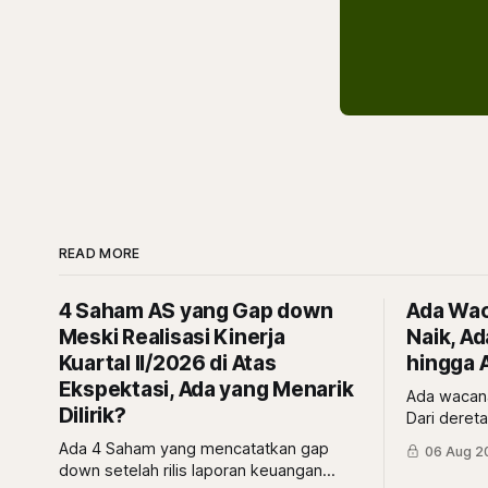
READ MORE
4 Saham AS yang Gap down
Ada Waca
Meski Realisasi Kinerja
Naik, A
Kuartal II/2026 di Atas
hingga A
Ekspektasi, Ada yang Menarik
Ada wacana 
Dilirik?
Dari dereta
BNBR, dan 
Ada 4 Saham yang mencatatkan gap
06 Aug 2
prospekny
down setelah rilis laporan keuangan