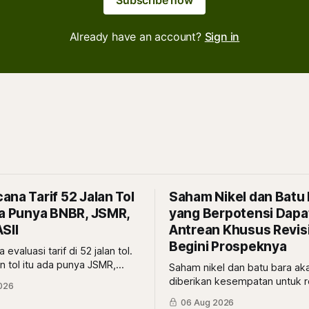
Subscribe now
Already have an account?
Sign in
na Tarif 52 Jalan Tol
Saham Nikel dan Batu
da Punya BNBR, JSMR,
yang Berpotensi Dapa
SII
Antrean Khusus Revis
Begini Prospeknya
evaluasi tarif di 52 jalan tol.
n tol itu ada punya JSMR,
Saham nikel dan batu bara ak
ASII. Lalu, gimana
diberikan kesempatan untuk r
026
a?
tapi pihak yang dapat antrean
06 Aug 2026