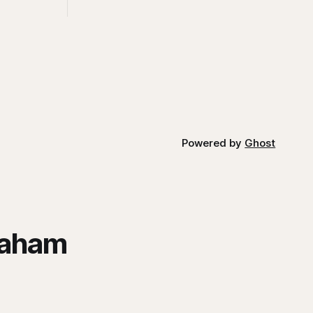
erbesar.
berbeda dari Mikirduit yang mana sektor
energi bisa menarik karena faktor El
Nino. Begini analisisnya
Powered by
Ghost
saham