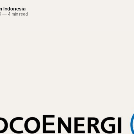
m Indonesia
6
—
4 min read