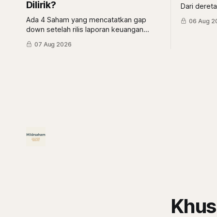
Dilirik?
Dari dereta
BNBR, dan 
Ada 4 Saham yang mencatatkan gap
06 Aug 2
prospekny
down setelah rilis laporan keuangan
kuartal II/2026. Apakah itu tanda kiamat
07 Aug 2026
atau malah tanda diskon? simak
ulasannya di sini.
Khus