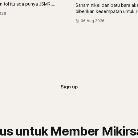
n tol itu ada punya JSMR,
Saham nikel dan batu bara ak
ASII. Lalu, gimana
diberikan kesempatan untuk r
026
a?
tapi pihak yang dapat antrean
06 Aug 2026
adalah pemberi rasio royalti t
Siapa saja mereka?
Sign up
us untuk Member Mikir