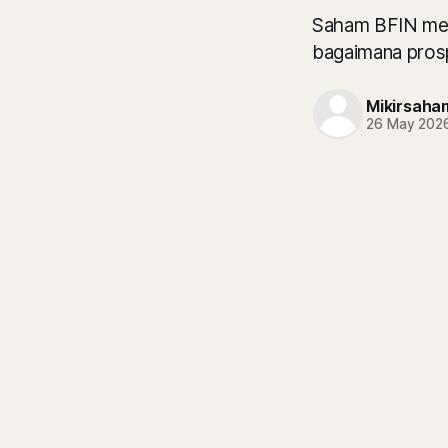
Saham BFIN memi
bagaimana pros
Mikirsaha
26 May 202