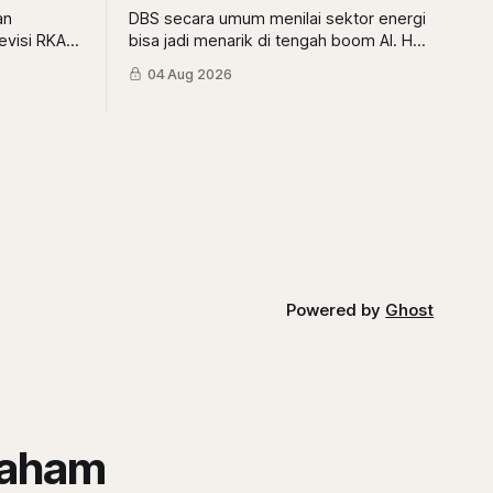
an
DBS secara umum menilai sektor energi
evisi RKAB,
bisa jadi menarik di tengah boom AI. Hal
 khusus
ini bisa selaras dengan sudut pandang
04 Aug 2026
erbesar.
berbeda dari Mikirduit yang mana sektor
energi bisa menarik karena faktor El
Nino. Begini analisisnya
Powered by
Ghost
saham