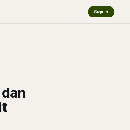
Sign in
 dan
it