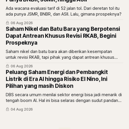
Ada wacana evaluasi tarif di 52 jalan tol. Dari deretan tol itu
ada punya JSMR, BNBR, dan ASII. Lalu, gimana prospeknya?
06 Aug 2026
Saham Nikel dan Batu Bara yang Berpotensi
Dapat Antrean Khusus Revisi RKAB, Begini
Prospeknya
Saham nikel dan batu bara akan diberikan kesempatan
untuk revisi RKAB, tapi pihak yang dapat antrean khusus
adalah pemberi rasio royalti terbesar. Siapa saja mereka?
06 Aug 2026
Peluang Saham Energi dan Pembangkit
Listrik di Era AI hingga Risiko El Nino, Ini
Pilihan yang masih Diskon
DBS secara umum menilai sektor energi bisa jadi menarik di
tengah boom AI. Hal ini bisa selaras dengan sudut pandang
berbeda dari Mikirduit yang mana sektor energi bisa
04 Aug 2026
menarik karena faktor El Nino. Begini analisisnya