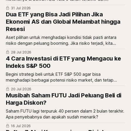
kinerjanya lagi bertumbuh. Siapa yang paling menarik?
31 Jul 2026
Dua ETF yang Bisa Jadi Pilihan Jika
Ekonomi AS dan Global Melambat hingga
Resesi
Aset pilihan untuk menghadapi kondisi tidak pasti antara
risiko dengan peluang booming. Jika risiko terjadi, kita
punya cash, jika risiko tidak terjadi pertaruhan di aset
28 Jul 2026
booming bisa tetap cuan.
4 Cara Investasi di ETF yang Mengacu ke
Indeks S&P 500
Begini strategi beli untuk ETF S&P 500 agar bisa
menghadapi berbagai potensi risiko market, dan tetap
mencatatkan peluang yang menarik.
20 Jul 2026
Musibah Saham FUTU Jadi Peluang Beli di
Harga Diskon?
Saham FUTU lagi terpuruk 40 persen dalam 2 bulan terakhir.
Apa penyebabnya dan apakah sudah menarik?
16 Jul 2026