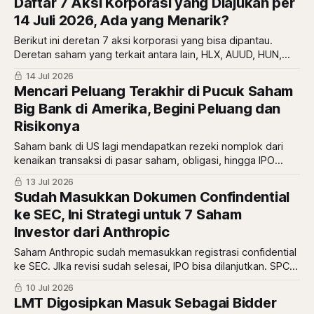
Daftar 7 Aksi Korporasi yang Diajukan per
14 Juli 2026, Ada yang Menarik?
Berikut ini deretan 7 aksi korporasi yang bisa dipantau.
Deretan saham yang terkait antara lain, HLX, AUUD, HUN,
dan OLN.
14 Jul 2026
Mencari Peluang Terakhir di Pucuk Saham
Big Bank di Amerika, Begini Peluang dan
Risikonya
Saham bank di US lagi mendapatkan rezeki nomplok dari
kenaikan transaksi di pasar saham, obligasi, hingga IPO
Jumbo SpaceX. Begini peluang dan risikonya
13 Jul 2026
Sudah Masukkan Dokumen Confindential
ke SEC, Ini Strategi untuk 7 Saham
Investor dari Anthropic
Saham Anthropic sudah memasukkan registrasi confidential
ke SEC. JIka revisi sudah selesai, IPO bisa dilanjutkan. SPCX
membutuhkan waktu 2,5 bulan hingga akhirnya listing. Lalu,
10 Jul 2026
bagaimana dengan prospek saham related Anthropic ini?
LMT Digosipkan Masuk Sebagai Bidder