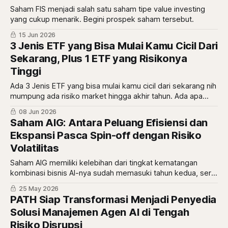
Saham FIS menjadi salah satu saham tipe value investing
yang cukup menarik. Begini prospek saham tersebut.
15 Jun 2026
3 Jenis ETF yang Bisa Mulai Kamu Cicil Dari
Sekarang, Plus 1 ETF yang Risikonya
Tinggi
Ada 3 Jenis ETF yang bisa mulai kamu cicil dari sekarang nih
mumpung ada risiko market hingga akhir tahun. Ada apa
saja ya?
08 Jun 2026
Saham AIG: Antara Peluang Efisiensi dan
Ekspansi Pasca Spin-off dengan Risiko
Volatilitas
Saham AIG memiliki kelebihan dari tingkat kematangan
kombinasi bisnis AI-nya sudah memasuki tahun kedua, serta
aksi spin-off dan ekspansi lewat akuisisi perusahaan
25 May 2026
Kolombia jadi ruang pertumbuhan menarik. Begini detail
PATH Siap Transformasi Menjadi Penyedia
prospeknya
Solusi Manajemen Agen AI di Tengah
Risiko Disrupsi