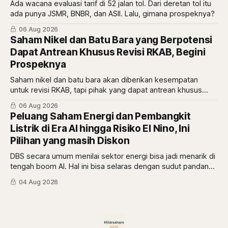
Ada wacana evaluasi tarif di 52 jalan tol. Dari deretan tol itu
ada punya JSMR, BNBR, dan ASII. Lalu, gimana prospeknya?
06 Aug 2026
Saham Nikel dan Batu Bara yang Berpotensi
Dapat Antrean Khusus Revisi RKAB, Begini
Prospeknya
Saham nikel dan batu bara akan diberikan kesempatan
untuk revisi RKAB, tapi pihak yang dapat antrean khusus
adalah pemberi rasio royalti terbesar. Siapa saja mereka?
06 Aug 2026
Peluang Saham Energi dan Pembangkit
Listrik di Era AI hingga Risiko El Nino, Ini
Pilihan yang masih Diskon
DBS secara umum menilai sektor energi bisa jadi menarik di
tengah boom AI. Hal ini bisa selaras dengan sudut pandang
berbeda dari Mikirduit yang mana sektor energi bisa
04 Aug 2026
menarik karena faktor El Nino. Begini analisisnya