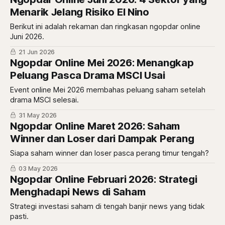
Menarik Jelang Risiko El Nino
Berikut ini adalah rekaman dan ringkasan ngopdar online
Juni 2026.
21 Jun 2026
Ngopdar Online Mei 2026: Menangkap
Peluang Pasca Drama MSCI Usai
Event online Mei 2026 membahas peluang saham setelah
drama MSCI selesai.
31 May 2026
Ngopdar Online Maret 2026: Saham
Winner dan Loser dari Dampak Perang
Siapa saham winner dan loser pasca perang timur tengah?
03 May 2026
Ngopdar Online Februari 2026: Strategi
Menghadapi News di Saham
Strategi investasi saham di tengah banjir news yang tidak
pasti.