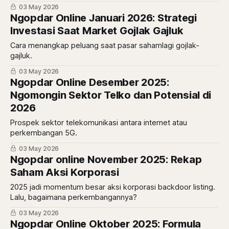
03 May 2026
Ngopdar Online Januari 2026: Strategi
Investasi Saat Market Gojlak Gajluk
Cara menangkap peluang saat pasar sahamlagi gojlak-
gajluk.
03 May 2026
Ngopdar Online Desember 2025:
Ngomongin Sektor Telko dan Potensial di
2026
Prospek sektor telekomunikasi antara internet atau
perkembangan 5G.
03 May 2026
Ngopdar online November 2025: Rekap
Saham Aksi Korporasi
2025 jadi momentum besar aksi korporasi backdoor listing.
Lalu, bagaimana perkembangannya?
03 May 2026
Ngopdar Online Oktober 2025: Formula