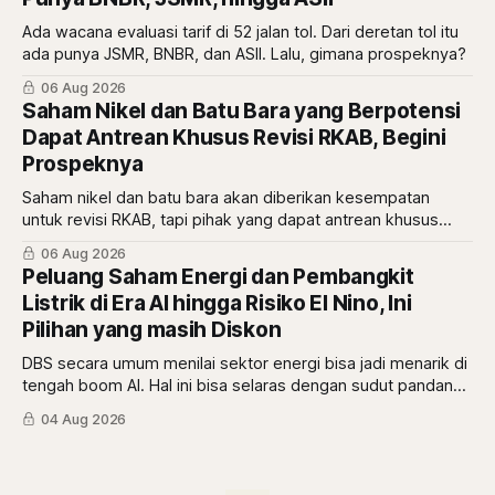
Ada wacana evaluasi tarif di 52 jalan tol. Dari deretan tol itu
ada punya JSMR, BNBR, dan ASII. Lalu, gimana prospeknya?
06 Aug 2026
Saham Nikel dan Batu Bara yang Berpotensi
Dapat Antrean Khusus Revisi RKAB, Begini
Prospeknya
Saham nikel dan batu bara akan diberikan kesempatan
untuk revisi RKAB, tapi pihak yang dapat antrean khusus
adalah pemberi rasio royalti terbesar. Siapa saja mereka?
06 Aug 2026
Peluang Saham Energi dan Pembangkit
Listrik di Era AI hingga Risiko El Nino, Ini
Pilihan yang masih Diskon
DBS secara umum menilai sektor energi bisa jadi menarik di
tengah boom AI. Hal ini bisa selaras dengan sudut pandang
berbeda dari Mikirduit yang mana sektor energi bisa
04 Aug 2026
menarik karena faktor El Nino. Begini analisisnya