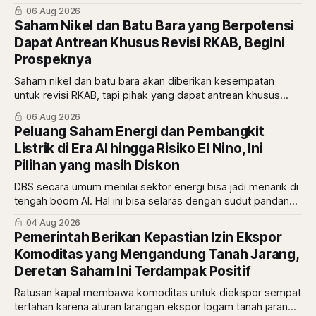
06 Aug 2026
Saham Nikel dan Batu Bara yang Berpotensi
Dapat Antrean Khusus Revisi RKAB, Begini
Prospeknya
Saham nikel dan batu bara akan diberikan kesempatan
untuk revisi RKAB, tapi pihak yang dapat antrean khusus
adalah pemberi rasio royalti terbesar. Siapa saja mereka?
06 Aug 2026
Peluang Saham Energi dan Pembangkit
Listrik di Era AI hingga Risiko El Nino, Ini
Pilihan yang masih Diskon
DBS secara umum menilai sektor energi bisa jadi menarik di
tengah boom AI. Hal ini bisa selaras dengan sudut pandang
berbeda dari Mikirduit yang mana sektor energi bisa
04 Aug 2026
menarik karena faktor El Nino. Begini analisisnya
Pemerintah Berikan Kepastian Izin Ekspor
Komoditas yang Mengandung Tanah Jarang,
Deretan Saham Ini Terdampak Positif
Ratusan kapal membawa komoditas untuk diekspor sempat
tertahan karena aturan larangan ekspor logam tanah jarang.