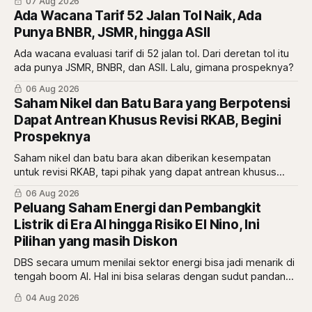
07 Aug 2026
Ada Wacana Tarif 52 Jalan Tol Naik, Ada
Punya BNBR, JSMR, hingga ASII
Ada wacana evaluasi tarif di 52 jalan tol. Dari deretan tol itu
ada punya JSMR, BNBR, dan ASII. Lalu, gimana prospeknya?
06 Aug 2026
Saham Nikel dan Batu Bara yang Berpotensi
Dapat Antrean Khusus Revisi RKAB, Begini
Prospeknya
Saham nikel dan batu bara akan diberikan kesempatan
untuk revisi RKAB, tapi pihak yang dapat antrean khusus
adalah pemberi rasio royalti terbesar. Siapa saja mereka?
06 Aug 2026
Peluang Saham Energi dan Pembangkit
Listrik di Era AI hingga Risiko El Nino, Ini
Pilihan yang masih Diskon
DBS secara umum menilai sektor energi bisa jadi menarik di
tengah boom AI. Hal ini bisa selaras dengan sudut pandang
berbeda dari Mikirduit yang mana sektor energi bisa
04 Aug 2026
menarik karena faktor El Nino. Begini analisisnya